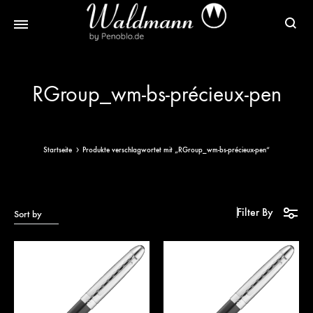
Waldmann
Mit
Füller
Gratis
RGroup_wm-bs-précieux-pen
|
Gravur
Schreibgeräte
&
aus
Versand
Sterlingsilber
Startseite
Produkte verschlagwortet mit „RGroup_wm-bs-précieux-pen“
Filter By
Sort by