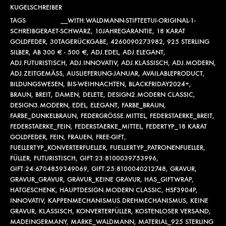
KUGELSCHREIBER
TAGS
__WITH:WALDMANN-STIFTEETUI-ORIGINAL-1-
SCHREIBGERAET-SCHWARZ
,
10JAHREGARANTIE
,
18 KARAT
GOLDFEDER
,
30TAGERÜCKGABE
,
4260090273982
,
925 STERLING
SILBER
,
AB 300 € - 500 €
,
ADJ.EDEL
,
ADJ.ELEGANT
,
ADJ.FUTURISTISCH
,
ADJ.INNOVATIV
,
ADJ.KLASSISCH
,
ADJ.MODERN
,
ADJ.ZEITGEMÄSS
,
AUSLIEFERUNG-JANUAR
,
AVAILABLEPRODUCT
,
BILDUNGSWESEN
,
BIS-WEIHNACHTEN
,
BLACKFRIDAY2024+
,
BRAUN
,
BREIT
,
DAMEN
,
DELETE
,
DESIGN2.MODERN CLASSIC
,
DESIGN3.MODERN
,
EDEL
,
ELEGANT
,
FARBE_BRAUN
,
FARBE_DUNKELBRAUN
,
FEDERGRÖSSE.MITTEL
,
FEDERSTAERKE_BREIT
,
FEDERSTAERKE_FEIN
,
FEDERSTAERKE_MITTEL
,
FEDERTYP_18 KARAT
GOLDFEDER
,
FEIN
,
FRAUEN
,
FREE-GIFT
,
FUELLERTYP_KONVERTERFUELLER
,
FUELLERTYP_PATRONENFUELLER
,
FÜLLER
,
FUTURISTISCH
,
GIFT:23:8100039753996
,
GIFT:24:6704859349069
,
GIFT:25:8100040212748
,
GRAVUR
,
GRAVUR_GRAVUR
,
GRAVUR_KEINE GRAVUR
,
HAS_GIFTWRAP
,
HATGESCHENK
,
HAUPTDESIGN.MODERN CLASSIC
,
HSF3904P
,
INNOVATIV
,
KAPPENMECHANISMUS.DREHMECHANISMUS
,
KEINE
GRAVUR
,
KLASSISCH
,
KONVERTERFÜLLER
,
KOSTENLOSER VERSAND
,
MADEINGERMANY
,
MARKE_WALDMANN
,
MATERIAL_925 STERLING