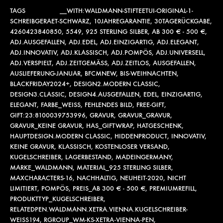
TAGS
__WITH:WALDMANN-STIFTEETUI-ORIGINAL-1-
SCHREIBGERAET-SCHWARZ
,
10JAHREGARANTIE
,
30TAGERÜCKGABE
,
4260423840850
,
5549
,
925 STERLING SILBER
,
AB 300 € - 500 €
,
ADJ.AUSGEFALLEN
,
ADJ.EDEL
,
ADJ.EINZIGARTIG
,
ADJ.ELEGANT
,
ADJ.INNOVATIV
,
ADJ.KLASSISCH
,
ADJ.POMPÖS
,
ADJ.UNIVERSELL
,
ADJ.VERSPIELT
,
ADJ.ZEITGEMÄSS
,
ADJ.ZEITLOS
,
AUSGEFALLEN
,
AUSLIEFERUNG-JANUAR
,
BFCMNEW
,
BIS-WEIHNACHTEN
,
BLACKFRIDAY2024+
,
DESIGN2.MODERN CLASSIC
,
DESIGN3.CLASSIC
,
DESIGN4.AUSGEFALLEN
,
EDEL
,
EINZIGARTIG
,
ELEGANT
,
FARBE_WEISS
,
FEHLENDES BILD
,
FREE-GIFT
,
GIFT:23:8100039753996
,
GRAVUR
,
GRAVUR_GRAVUR
,
GRAVUR_KEINE GRAVUR
,
HAS_GIFTWRAP
,
HATGESCHENK
,
HAUPTDESIGN.MODERN CLASSIC
,
HIDDENPRODUCT
,
INNOVATIV
,
KEINE GRAVUR
,
KLASSISCH
,
KOSTENLOSER VERSAND
,
KUGELSCHREIBER
,
LAGERBESTAND
,
MADEINGERMANY
,
MARKE_WALDMANN
,
MATERIAL_925 STERLING SILBER
,
MAXCHARACTERS-16
,
NACHHALTIG
,
NEUHEIT-2020
,
NICHT
LIMITIERT
,
POMPÖS
,
PREIS_AB 300 € - 500 €
,
PREMIUMREFILL
,
PRODUKTTYP_KUGELSCHREIBER
,
RELATEDPEN.WALDMANN.XETRA.VIENNA.KUGELSCHREIBER-
WEISS194
,
RGROUP_WM-KS-XETRA-VIENNA-PEN
,