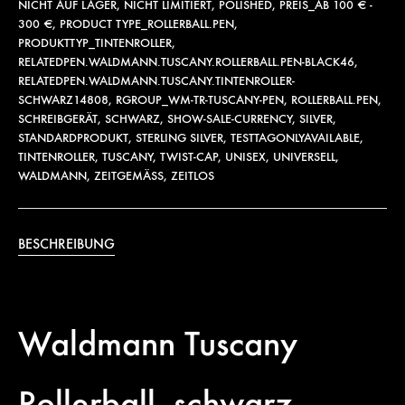
NICHT AUF LAGER
,
NICHT LIMITIERT
,
POLISHED
,
PREIS_AB 100 € -
300 €
,
PRODUCT TYPE_ROLLERBALL.PEN
,
PRODUKTTYP_TINTENROLLER
,
RELATEDPEN.WALDMANN.TUSCANY.ROLLERBALL.PEN-BLACK46
,
RELATEDPEN.WALDMANN.TUSCANY.TINTENROLLER-
SCHWARZ14808
,
RGROUP_WM-TR-TUSCANY-PEN
,
ROLLERBALL.PEN
,
SCHREIBGERÄT
,
SCHWARZ
,
SHOW-SALE-CURRENCY
,
SILVER
,
STANDARDPRODUKT
,
STERLING SILVER
,
TESTTAGONLYAVAILABLE
,
TINTENROLLER
,
TUSCANY
,
TWIST-CAP
,
UNISEX
,
UNIVERSELL
,
WALDMANN
,
ZEITGEMÄSS
,
ZEITLOS
BESCHREIBUNG
Waldmann Tuscany
Rollerball, schwarz