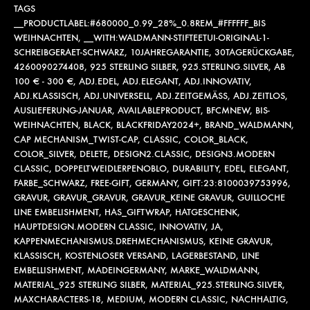
TAGS
__PRODUCTLABEL:#680000_0.99_28%_0.8REM_#FFFFFF_BIS
WEIHNACHTEN
,
__WITH:WALDMANN-STIFTEETUI-ORIGINAL-1-
SCHREIBGERAET-SCHWARZ
,
10JAHREGARANTIE
,
30TAGERÜCKGABE
,
4260090274408
,
925 STERLING SILBER
,
925.STERLING.SILVER
,
AB
100 € - 300 €
,
ADJ.EDEL
,
ADJ.ELEGANT
,
ADJ.INNOVATIV
,
ADJ.KLASSISCH
,
ADJ.UNIVERSELL
,
ADJ.ZEITGEMÄSS
,
ADJ.ZEITLOS
,
AUSLIEFERUNG-JANUAR
,
AVAILABLEPRODUCT
,
BFCMNEW
,
BIS-
WEIHNACHTEN
,
BLACK
,
BLACKFRIDAY2024+
,
BRAND_WALDMANN
,
CAP MECHANISM_TWIST-CAP
,
CLASSIC
,
COLOR_BLACK
,
COLOR_SILVER
,
DELETE
,
DESIGN2.CLASSIC
,
DESIGN3.MODERN
CLASSIC
,
DOPPELTWEIDLERPENOBLO
,
DURABILITY
,
EDEL
,
ELEGANT
,
FARBE_SCHWARZ
,
FREE-GIFT
,
GERMANY
,
GIFT:23:8100039753996
,
GRAVUR
,
GRAVUR_GRAVUR
,
GRAVUR_KEINE GRAVUR
,
GUILLOCHE
LINE EMBELISHMENT
,
HAS_GIFTWRAP
,
HATGESCHENK
,
HAUPTDESIGN.MODERN CLASSIC
,
INNOVATIV
,
JA
,
KAPPENMECHANISMUS.DREHMECHANISMUS
,
KEINE GRAVUR
,
KLASSISCH
,
KOSTENLOSER VERSAND
,
LAGERBESTAND
,
LINE
EMBELLISHMENT
,
MADEINGERMANY
,
MARKE_WALDMANN
,
MATERIAL_925 STERLING SILBER
,
MATERIAL_925.STERLING.SILVER
,
MAXCHARACTERS-18
,
MEDIUM
,
MODERN CLASSIC
,
NACHHALTIG
,