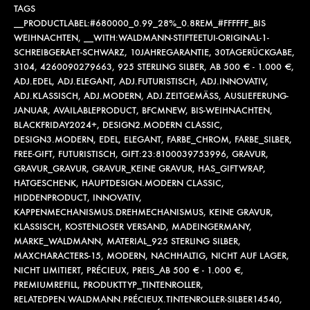
TAGS
__PRODUCTLABEL:#680000_0.99_28%_0.8REM_#FFFFFF_BIS
WEIHNACHTEN
,
__WITH:WALDMANN-STIFTEETUI-ORIGINAL-1-
SCHREIBGERAET-SCHWARZ
,
10JAHREGARANTIE
,
30TAGERÜCKGABE
,
3104
,
4260090279663
,
925 STERLING SILBER
,
AB 500 € - 1.000 €
,
ADJ.EDEL
,
ADJ.ELEGANT
,
ADJ.FUTURISTISCH
,
ADJ.INNOVATIV
,
ADJ.KLASSISCH
,
ADJ.MODERN
,
ADJ.ZEITGEMÄSS
,
AUSLIEFERUNG-
JANUAR
,
AVAILABLEPRODUCT
,
BFCMNEW
,
BIS-WEIHNACHTEN
,
BLACKFRIDAY2024+
,
DESIGN2.MODERN CLASSIC
,
DESIGN3.MODERN
,
EDEL
,
ELEGANT
,
FARBE_CHROM
,
FARBE_SILBER
,
FREE-GIFT
,
FUTURISTISCH
,
GIFT:23:8100039753996
,
GRAVUR
,
GRAVUR_GRAVUR
,
GRAVUR_KEINE GRAVUR
,
HAS_GIFTWRAP
,
HATGESCHENK
,
HAUPTDESIGN.MODERN CLASSIC
,
HIDDENPRODUCT
,
INNOVATIV
,
KAPPENMECHANISMUS.DREHMECHANISMUS
,
KEINE GRAVUR
,
KLASSISCH
,
KOSTENLOSER VERSAND
,
MADEINGERMANY
,
MARKE_WALDMANN
,
MATERIAL_925 STERLING SILBER
,
MAXCHARACTERS-15
,
MODERN
,
NACHHALTIG
,
NICHT AUF LAGER
,
NICHT LIMITIERT
,
PRÉCIEUX
,
PREIS_AB 500 € - 1.000 €
,
PREMIUMREFILL
,
PRODUKTTYP_TINTENROLLER
,
RELATEDPEN.WALDMANN.PRÉCIEUX.TINTENROLLER-SILBER14540
,