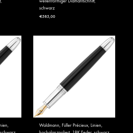
,
wellenförmiger Diamantschnitt,
schwarz
€
585,00
nien,
Waldmann, Füller Précieux, Linien,
 schwarz
hochglanzpoliert, 18K Feder, schwarz