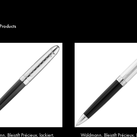
Products
, Bleistift Précieux, lackiert,
Waldmann, Bleistift Précieux, 