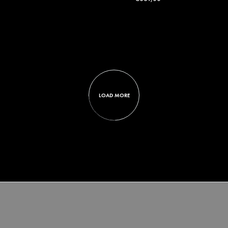
, Füller Précieux, Linien,
Waldmann, Füller Précieux, Li
nzpoliert, schwarz
hochglanzpoliert, schwarz
0