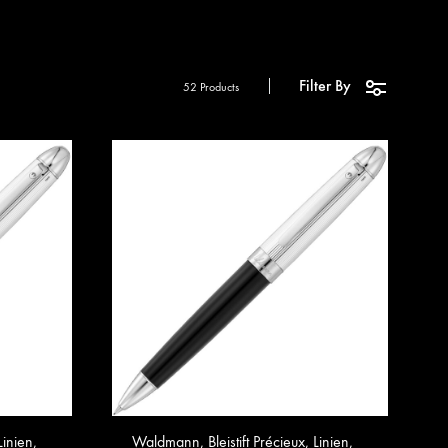
Filter By
52 Products
Linien,
Waldmann, Bleistift Précieux, Linien,