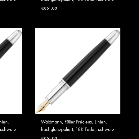
€
861,00
nien,
Waldmann, Füller Précieux, Linien,
 schwarz
hochglanzpoliert, 18K Feder, schwarz
€
861,00