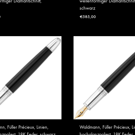
rmiger Diamantschnitt,
wellenförmiger Diamantschnitt
schwarz
0
€
585,00
, Füller Précieux, Linien,
Waldmann, Füller Précieux, Li
nzpoliert, 18K Feder, schwarz
hochglanzpoliert, 18K Feder,