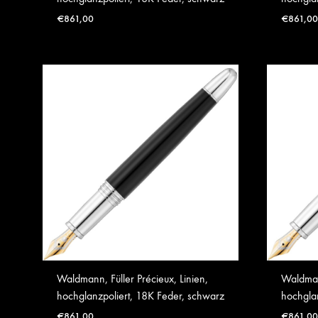
€
861,00
€
861,00
Waldmann, Füller Précieux, Linien,
Waldmann
hochglanzpoliert, 18K Feder, schwarz
hochgla
€
861,00
€
861,00