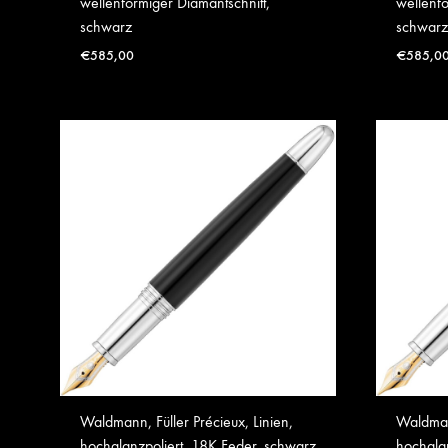
wellenförmiger Diamantschnitt,
wellenfö
schwarz
schwarz
€
585,00
€
585,0
Waldmann, Füller Précieux, Linien,
Waldmann
hochglanzpoliert, 18K Feder, schwarz
hochgla