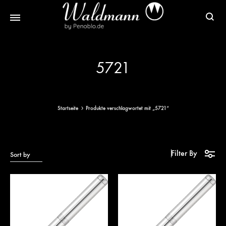
Waldmann
Mit
Füller
Gratis
5721
|
Gravur
Schreibgeräte
&
aus
Versand
Sterlingsilber
Startseite
Produkte verschlagwortet mit „5721“
Filter By
Sort by