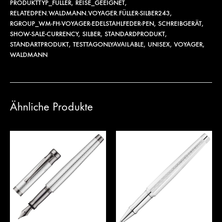
PRODUKTTYP_FÜLLER
,
REISE_GEEIGNET
,
RELATEDPEN.WALDMANN.VOYAGER.FÜLLER-SILBER243
,
RGROUP_WM-FH-VOYAGER-EDELSTAHLFEDER-PEN
,
SCHREIBGERÄT
,
SHOW-SALE-CURRENCY
,
SILBER
,
STANDARDPRODUKT
,
STANDARTPRODUKT
,
TESTTAGONLYAVAILABLE
,
UNISEX
,
VOYAGER
,
WALDMANN
Ähnliche Produkte