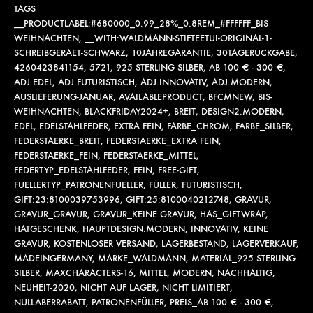
TAGS
__PRODUCTLABEL:#680000_0.99_28%_0.8REM_#FFFFFF_BIS
WEIHNACHTEN
,
__WITH:WALDMANN-STIFTEETUI-ORIGINAL-1-
SCHREIBGERAET-SCHWARZ
,
10JAHREGARANTIE
,
30TAGERÜCKGABE
,
4260423841154
,
5721
,
925 STERLING SILBER
,
AB 100 € - 300 €
,
ADJ.EDEL
,
ADJ.FUTURISTISCH
,
ADJ.INNOVATIV
,
ADJ.MODERN
,
AUSLIEFERUNG-JANUAR
,
AVAILABLEPRODUCT
,
BFCMNEW
,
BIS-
WEIHNACHTEN
,
BLACKFRIDAY2024+
,
BREIT
,
DESIGN2.MODERN
,
EDEL
,
EDELSTAHLFEDER
,
EXTRA FEIN
,
FARBE_CHROM
,
FARBE_SILBER
,
FEDERSTAERKE_BREIT
,
FEDERSTAERKE_EXTRA FEIN
,
FEDERSTAERKE_FEIN
,
FEDERSTAERKE_MITTEL
,
FEDERTYP_EDELSTAHLFEDER
,
FEIN
,
FREE-GIFT
,
FUELLERTYP_PATRONENFUELLER
,
FÜLLER
,
FUTURISTISCH
,
GIFT:23:8100039753996
,
GIFT:25:8100040212748
,
GRAVUR
,
GRAVUR_GRAVUR
,
GRAVUR_KEINE GRAVUR
,
HAS_GIFTWRAP
,
HATGESCHENK
,
HAUPTDESIGN.MODERN
,
INNOVATIV
,
KEINE
GRAVUR
,
KOSTENLOSER VERSAND
,
LAGERBESTAND
,
LAGERVERKAUF
,
MADEINGERMANY
,
MARKE_WALDMANN
,
MATERIAL_925 STERLING
SILBER
,
MAXCHARACTERS-16
,
MITTEL
,
MODERN
,
NACHHALTIG
,
NEUHEIT-2020
,
NICHT AUF LAGER
,
NICHT LIMITIERT
,
NULLABERRABATT
,
PATRONENFÜLLER
,
PREIS_AB 100 € - 300 €
,