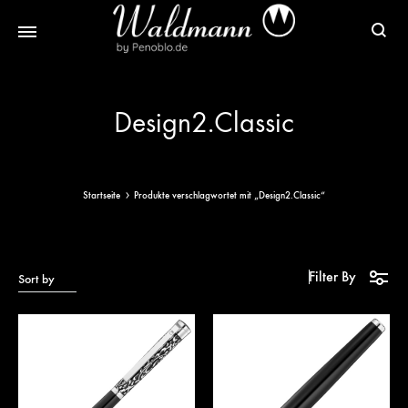
Waldmann
Mit
Füller
Gratis
Design2.Classic
|
Gravur
Schreibgeräte
&
aus
Versand
Sterlingsilber
Startseite
Produkte verschlagwortet mit „Design2.Classic“
Filter By
Sort by