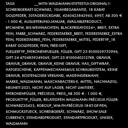
TAGS
__WITH:WALDMANN-STIFTEETUI-ORIGINAL-1-
SCHREIBGERAET-SCHWARZ
,
10JAHREGARANTIE
,
18 KARAT
GOLDFEDER
,
30TAGERÜCKGABE
,
4260423842960
,
6997
,
AB 500 €
- 1.000 €
,
AUSLIEFERUNG-JANUAR
,
AVAILABLEPRODUCT
,
BFCMNEW
,
BIS-WEIHNACHTEN
,
BLACKFRIDAY2024+
,
BREIT
,
EXTRA
FEIN
,
FARBE_SCHWARZ
,
FEDERSTAERKE_BREIT
,
FEDERSTAERKE_EXTRA
FEIN
,
FEDERSTAERKE_FEIN
,
FEDERSTAERKE_MITTEL
,
FEDERTYP_18
KARAT GOLDFEDER
,
FEIN
,
FREE-GIFT
,
FUELLERTYP_PATRONENFUELLER
,
FÜLLER
,
GIFT:23:8100039753996
,
GIFT:24:6704859349069
,
GIFT:25:8100040212748
,
GRAVUR
,
GRAVUR_GRAVUR
,
GRAVUR_KEINE GRAVUR
,
HAS_GIFTWRAP
,
HATGESCHENK
,
KAPPENMECHANISMUS.SCHRAUBSYSTEM
,
KEINE
GRAVUR
,
KOSTENLOSER VERSAND
,
MADEINGERMANY
,
MARKE_WALDMANN
,
MAXCHARACTERS-9
,
MITTEL
,
NACHHALTIG
,
NEUHEIT-2021
,
NICHT AUF LAGER
,
NICHT LIMITIERT
,
PATRONENFÜLLER
,
PRÉCIEUX
,
PREIS_AB 500 € - 1.000 €
,
PRODUKTTYP_FÜLLER
,
RELATEDPEN.WALDMANN.PRÉCIEUX.FÜLLER-
SCHWARZ20423
,
RGROUP_WM-FH-PRÉCIEUX-18-KT-GF-PEN
,
SCHMUCKSTUECK
,
SCHREIBGERÄT
,
SCHWARZ
,
SHOW-SALE-
CURRENCY
,
STANDARDPRODUKT
,
STANDARTPRODUKT
,
UNISEX
,
WALDMANN