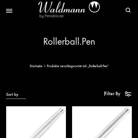
Waldmann
Mit
Füller
Gratis
Rollerball.Pen
|
Gravur
Schreibgeräte
&
aus
Versand
Sterlingsilber
Startseite
Produkte verschlagwortet mit „Rollerball.Pen“
Filter By
Sort by