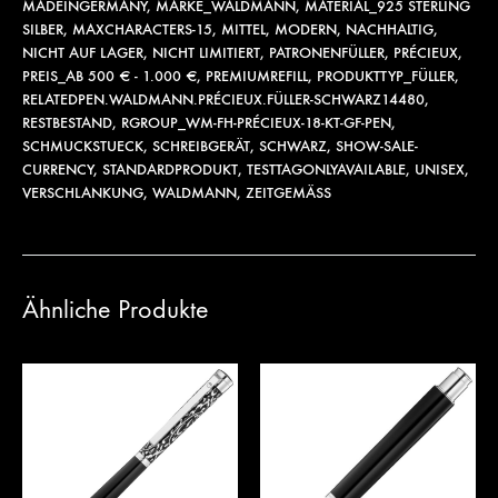
MADEINGERMANY
,
MARKE_WALDMANN
,
MATERIAL_925 STERLING
SILBER
,
MAXCHARACTERS-15
,
MITTEL
,
MODERN
,
NACHHALTIG
,
NICHT AUF LAGER
,
NICHT LIMITIERT
,
PATRONENFÜLLER
,
PRÉCIEUX
,
PREIS_AB 500 € - 1.000 €
,
PREMIUMREFILL
,
PRODUKTTYP_FÜLLER
,
RELATEDPEN.WALDMANN.PRÉCIEUX.FÜLLER-SCHWARZ14480
,
RESTBESTAND
,
RGROUP_WM-FH-PRÉCIEUX-18-KT-GF-PEN
,
SCHMUCKSTUECK
,
SCHREIBGERÄT
,
SCHWARZ
,
SHOW-SALE-
CURRENCY
,
STANDARDPRODUKT
,
TESTTAGONLYAVAILABLE
,
UNISEX
,
VERSCHLANKUNG
,
WALDMANN
,
ZEITGEMÄSS
Ähnliche Produkte