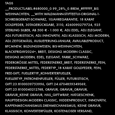
TAGS
__PRODUCTLABEL:#680000_0.99_28%_0.8REM_#FFFFFF_BIS
WEIHNACHTEN
,
__WITH:WALDMANN-STIFTEETUI-ORIGINAL-1-
SCHREIBGERAET-SCHWARZ
,
10JAHREGARANTIE
,
18 KARAT
GOLDFEDER
,
30TAGERÜCKGABE
,
3110
,
4260090279724
,
925
STERLING SILBER
,
AB 500 € - 1.000 €
,
ADJ.EDEL
,
ADJ.ELEGANT
,
ADJ.FUTURISTISCH
,
ADJ.INNOVATIV
,
ADJ.KLASSISCH
,
ADJ.MODERN
,
ADJ.ZEITGEMÄSS
,
AUSLIEFERUNG-JANUAR
,
AVAILABLEPRODUCT
,
BFCMNEW
,
BILDUNGSWESEN
,
BIS-WEIHNACHTEN
,
BLACKFRIDAY2024+
,
BREIT
,
DESIGN2.MODERN CLASSIC
,
DESIGN3.MODERN
,
EDEL
,
ELEGANT
,
FARBE_SCHWARZ
,
FEDERGRÖSSE.MITTEL
,
FEDERSTAERKE_BREIT
,
FEDERSTAERKE_FEIN
,
FEDERSTAERKE_MITTEL
,
FEDERTYP_18 KARAT GOLDFEDER
,
FEIN
,
FREE-GIFT
,
FUELLERTYP_KONVERTERFUELLER
,
FUELLERTYP_PATRONENFUELLER
,
FÜLLER
,
FUTURISTISCH
,
GIFT:23:8100039753996
,
GIFT:24:6704859349069
,
GIFT:25:8100040212748
,
GRAVUR
,
GRAVUR_GRAVUR
,
GRAVUR_KEINE GRAVUR
,
HAS_GIFTWRAP
,
HATGESCHENK
,
HAUPTDESIGN.MODERN CLASSIC
,
HIDDENPRODUCT
,
INNOVATIV
,
KAPPENMECHANISMUS.DREHMECHANISMUS
,
KEINE GRAVUR
,
KLASSISCH
,
KONVERTERFÜLLER
,
KOSTENLOSER VERSAND
,