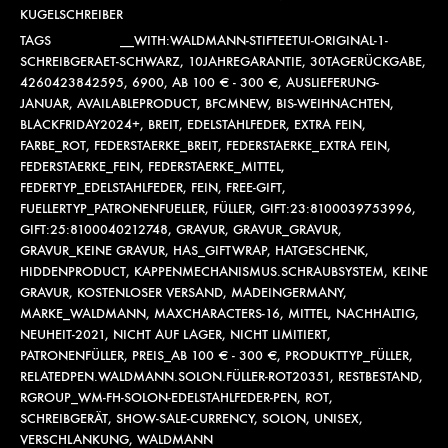
KUGELSCHREIBER
TAGS
__WITH:WALDMANN-STIFTEETUI-ORIGINAL-1-
SCHREIBGERAET-SCHWARZ
,
10JAHREGARANTIE
,
30TAGERÜCKGABE
,
4260423842595
,
6900
,
AB 100 € - 300 €
,
AUSLIEFERUNG-
JANUAR
,
AVAILABLEPRODUCT
,
BFCMNEW
,
BIS-WEIHNACHTEN
,
BLACKFRIDAY2024+
,
BREIT
,
EDELSTAHLFEDER
,
EXTRA FEIN
,
FARBE_ROT
,
FEDERSTAERKE_BREIT
,
FEDERSTAERKE_EXTRA FEIN
,
FEDERSTAERKE_FEIN
,
FEDERSTAERKE_MITTEL
,
FEDERTYP_EDELSTAHLFEDER
,
FEIN
,
FREE-GIFT
,
FUELLERTYP_PATRONENFUELLER
,
FÜLLER
,
GIFT:23:8100039753996
,
GIFT:25:8100040212748
,
GRAVUR
,
GRAVUR_GRAVUR
,
GRAVUR_KEINE GRAVUR
,
HAS_GIFTWRAP
,
HATGESCHENK
,
HIDDENPRODUCT
,
KAPPENMECHANISMUS.SCHRAUBSYSTEM
,
KEINE
GRAVUR
,
KOSTENLOSER VERSAND
,
MADEINGERMANY
,
MARKE_WALDMANN
,
MAXCHARACTERS-16
,
MITTEL
,
NACHHALTIG
,
NEUHEIT-2021
,
NICHT AUF LAGER
,
NICHT LIMITIERT
,
PATRONENFÜLLER
,
PREIS_AB 100 € - 300 €
,
PRODUKTTYP_FÜLLER
,
RELATEDPEN.WALDMANN.SOLON.FÜLLER-ROT20351
,
RESTBESTAND
,
RGROUP_WM-FH-SOLON-EDELSTAHLFEDER-PEN
,
ROT
,
SCHREIBGERÄT
,
SHOW-SALE-CURRENCY
,
SOLON
,
UNISEX
,
VERSCHLANKUNG
,
WALDMANN