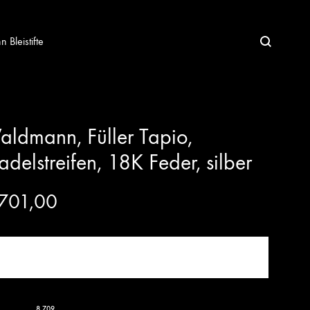
Bleistifte
ldmann, Füller Tapio,
delstreifen, 18K Feder, silber
701,00
JETZT KAUFEN!
8.709