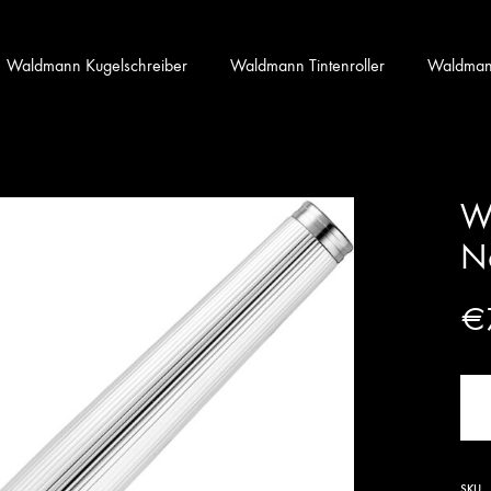
Waldmann Kugelschreiber
Waldmann Tintenroller
Waldmann 
Wa
Na
€
SKU