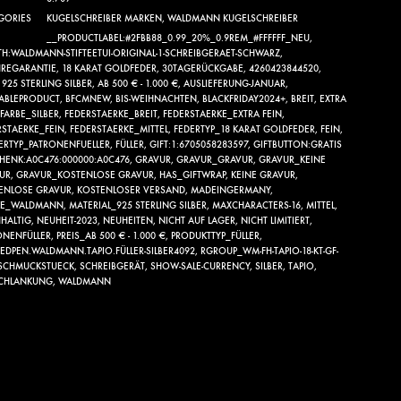
GORIES
KUGELSCHREIBER MARKEN
,
WALDMANN KUGELSCHREIBER
__PRODUCTLABEL:#2FBB88_0.99_20%_0.9REM_#FFFFFF_NEU
,
TH:WALDMANN-STIFTEETUI-ORIGINAL-1-SCHREIBGERAET-SCHWARZ
,
HREGARANTIE
,
18 KARAT GOLDFEDER
,
30TAGERÜCKGABE
,
4260423844520
,
,
925 STERLING SILBER
,
AB 500 € - 1.000 €
,
AUSLIEFERUNG-JANUAR
,
LABLEPRODUCT
,
BFCMNEW
,
BIS-WEIHNACHTEN
,
BLACKFRIDAY2024+
,
BREIT
,
EXTRA
FARBE_SILBER
,
FEDERSTAERKE_BREIT
,
FEDERSTAERKE_EXTRA FEIN
,
RSTAERKE_FEIN
,
FEDERSTAERKE_MITTEL
,
FEDERTYP_18 KARAT GOLDFEDER
,
FEIN
,
LERTYP_PATRONENFUELLER
,
FÜLLER
,
GIFT:1:6705058283597
,
GIFTBUTTON:GRATIS
HENK:A0C476:000000:A0C476
,
GRAVUR
,
GRAVUR_GRAVUR
,
GRAVUR_KEINE
UR
,
GRAVUR_KOSTENLOSE GRAVUR
,
HAS_GIFTWRAP
,
KEINE GRAVUR
,
ENLOSE GRAVUR
,
KOSTENLOSER VERSAND
,
MADEINGERMANY
,
KE_WALDMANN
,
MATERIAL_925 STERLING SILBER
,
MAXCHARACTERS-16
,
MITTEL
,
HALTIG
,
NEUHEIT-2023
,
NEUHEITEN
,
NICHT AUF LAGER
,
NICHT LIMITIERT
,
ONENFÜLLER
,
PREIS_AB 500 € - 1.000 €
,
PRODUKTTYP_FÜLLER
,
TEDPEN.WALDMANN.TAPIO.FÜLLER-SILBER4092
,
RGROUP_WM-FH-TAPIO-18-KT-GF-
SCHMUCKSTUECK
,
SCHREIBGERÄT
,
SHOW-SALE-CURRENCY
,
SILBER
,
TAPIO
,
CHLANKUNG
,
WALDMANN