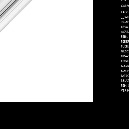
CATE
TAGS
__WI
10JA
8706
AVAI
FEIN
,
FEDE
FUEL
GESC
GRAV
KOST
MAR
NACH
PATR
RELA
PEN
,
VERS