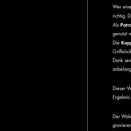
Wer eine
richtig. 
Patr
Als
genutzt w
Kap
Die
Griffstüc
Dank sein
anbelang
Dieser W
Ergebnis 
Der Wald
gravieren