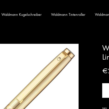
Waldmann Kugelschreiber
Waldmann Tintenroller
Waldmann 
Wa
Li
€
SKU