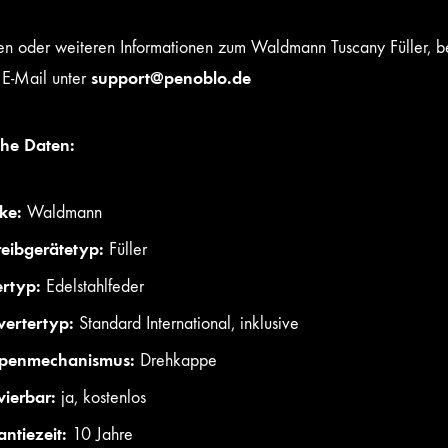
en oder weiteren Informationen zum Waldmann Tuscany Füller, be
support@penoblo.de
 E-Mail unter
che Daten:
ke:
Waldmann
eibgerätetyp:
Füller
rtyp:
Edelstahlfeder
ertertyp:
Standard International, inklusive
penmechanismus:
Drehkappe
ierbar:
ja, kostenlos
ntiezeit:
10 Jahre