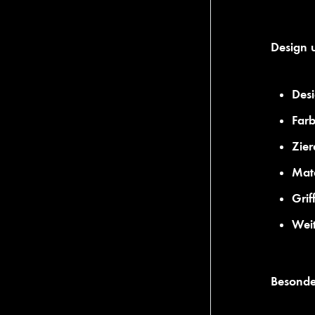
Design 
Desi
Farb
Zier
Mate
Grif
Weit
Besonde