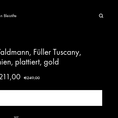
Bleistifte
ldmann, Füller Tuscany,
nien, plattiert, gold
211,00
€
249,00
JETZT KAUFEN!
307