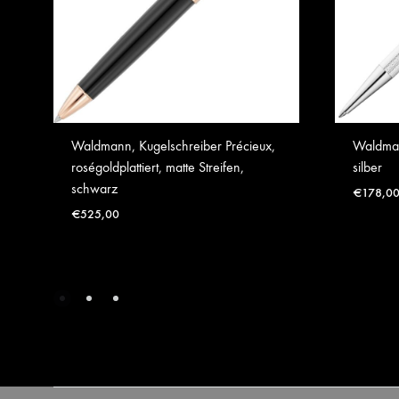
Waldmann, Kugelschreiber Précieux,
Waldman
roségoldplattiert, matte Streifen,
silber
schwarz
€
178,0
€
525,00