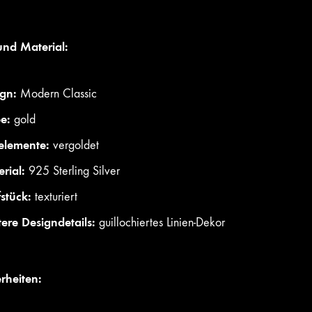
und Material:
gn:
Modern Classic
e:
gold
elemente:
vergoldet
rial:
925 Sterling Silver
fstück:
texturiert
ere Designdetails:
guillochiertes Linien-Dekor
rheiten: