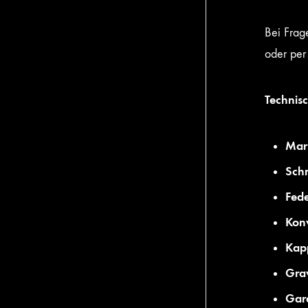
Bei Frag
oder per
Technis
Mar
Schr
Fede
Konv
Kap
Grav
Gara