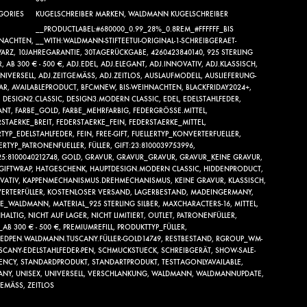
GORIES
KUGELSCHREIBER MARKEN
,
WALDMANN KUGELSCHREIBER
__PRODUCTLABEL:#680000_0.99_28%_0.8REM_#FFFFFF_BIS
NACHTEN
,
__WITH:WALDMANN-STIFTEETUI-ORIGINAL-1-SCHREIBGERAET-
ARZ
,
10JAHREGARANTIE
,
30TAGERÜCKGABE
,
4260423840140
,
925 STERLING
R
,
AB 300 € - 500 €
,
ADJ.EDEL
,
ADJ.ELEGANT
,
ADJ.INNOVATIV
,
ADJ.KLASSISCH
,
NIVERSELL
,
ADJ.ZEITGEMÄSS
,
ADJ.ZEITLOS
,
AUSLAUFMODELL
,
AUSLIEFERUNG-
AR
,
AVAILABLEPRODUCT
,
BFCMNEW
,
BIS-WEIHNACHTEN
,
BLACKFRIDAY2024+
,
,
DESIGN2.CLASSIC
,
DESIGN3.MODERN CLASSIC
,
EDEL
,
EDELSTAHLFEDER
,
ANT
,
FARBE_GOLD
,
FARBE_MEHRFARBIG
,
FEDERGRÖSSE.MITTEL
,
RSTAERKE_BREIT
,
FEDERSTAERKE_FEIN
,
FEDERSTAERKE_MITTEL
,
RTYP_EDELSTAHLFEDER
,
FEIN
,
FREE-GIFT
,
FUELLERTYP_KONVERTERFUELLER
,
LERTYP_PATRONENFUELLER
,
FÜLLER
,
GIFT:23:8100039753996
,
25:8100040212748
,
GOLD
,
GRAVUR
,
GRAVUR_GRAVUR
,
GRAVUR_KEINE GRAVUR
,
GIFTWRAP
,
HATGESCHENK
,
HAUPTDESIGN.MODERN CLASSIC
,
HIDDENPRODUCT
,
VATIV
,
KAPPENMECHANISMUS.DREHMECHANISMUS
,
KEINE GRAVUR
,
KLASSISCH
,
ERTERFÜLLER
,
KOSTENLOSER VERSAND
,
LAGERBESTAND
,
MADEINGERMANY
,
KE_WALDMANN
,
MATERIAL_925 STERLING SILBER
,
MAXCHARACTERS-16
,
MITTEL
,
HALTIG
,
NICHT AUF LAGER
,
NICHT LIMITIERT
,
OUTLET
,
PATRONENFÜLLER
,
_AB 300 € - 500 €
,
PREMIUMREFILL
,
PRODUKTTYP_FÜLLER
,
TEDPEN.WALDMANN.TUSCANY.FÜLLER-GOLD14749
,
RESTBESTAND
,
RGROUP_WM-
USCANY-EDELSTAHLFEDER-PEN
,
SCHMUCKSTUECK
,
SCHREIBGERÄT
,
SHOW-SALE-
ENCY
,
STANDARDPRODUKT
,
STANDARTPRODUKT
,
TESTTAGONLYAVAILABLE
,
ANY
,
UNISEX
,
UNIVERSELL
,
VERSCHLANKUNG
,
WALDMANN
,
WALDMANNUPDATE
,
EMÄSS
,
ZEITLOS