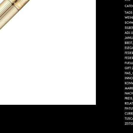
CATE
TAGS
WEIH
SCHW
SILBE
ADJ.U
JANU
BREIT
ELEG
FEDE
FEDE
FUEL
GIFT:
HAS_
INNO
KONV
MAR
NACH
PREIS
RELA
FH-T
CURR
TUSC
ZEITG