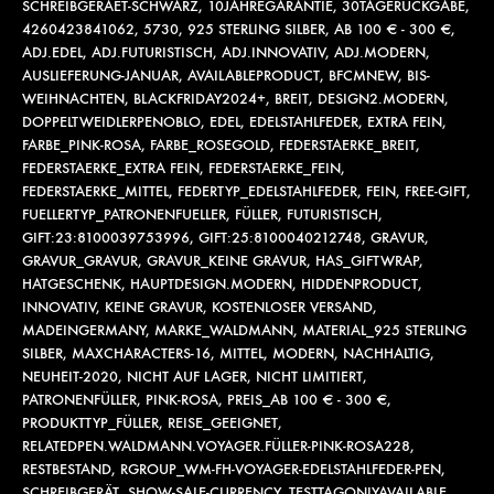
SCHREIBGERAET-SCHWARZ
,
10JAHREGARANTIE
,
30TAGERÜCKGABE
,
4260423841062
,
5730
,
925 STERLING SILBER
,
AB 100 € - 300 €
,
ADJ.EDEL
,
ADJ.FUTURISTISCH
,
ADJ.INNOVATIV
,
ADJ.MODERN
,
AUSLIEFERUNG-JANUAR
,
AVAILABLEPRODUCT
,
BFCMNEW
,
BIS-
WEIHNACHTEN
,
BLACKFRIDAY2024+
,
BREIT
,
DESIGN2.MODERN
,
DOPPELTWEIDLERPENOBLO
,
EDEL
,
EDELSTAHLFEDER
,
EXTRA FEIN
,
FARBE_PINK-ROSA
,
FARBE_ROSEGOLD
,
FEDERSTAERKE_BREIT
,
FEDERSTAERKE_EXTRA FEIN
,
FEDERSTAERKE_FEIN
,
FEDERSTAERKE_MITTEL
,
FEDERTYP_EDELSTAHLFEDER
,
FEIN
,
FREE-GIFT
,
FUELLERTYP_PATRONENFUELLER
,
FÜLLER
,
FUTURISTISCH
,
GIFT:23:8100039753996
,
GIFT:25:8100040212748
,
GRAVUR
,
GRAVUR_GRAVUR
,
GRAVUR_KEINE GRAVUR
,
HAS_GIFTWRAP
,
HATGESCHENK
,
HAUPTDESIGN.MODERN
,
HIDDENPRODUCT
,
INNOVATIV
,
KEINE GRAVUR
,
KOSTENLOSER VERSAND
,
MADEINGERMANY
,
MARKE_WALDMANN
,
MATERIAL_925 STERLING
SILBER
,
MAXCHARACTERS-16
,
MITTEL
,
MODERN
,
NACHHALTIG
,
NEUHEIT-2020
,
NICHT AUF LAGER
,
NICHT LIMITIERT
,
PATRONENFÜLLER
,
PINK-ROSA
,
PREIS_AB 100 € - 300 €
,
PRODUKTTYP_FÜLLER
,
REISE_GEEIGNET
,
RELATEDPEN.WALDMANN.VOYAGER.FÜLLER-PINK-ROSA228
,
RESTBESTAND
,
RGROUP_WM-FH-VOYAGER-EDELSTAHLFEDER-PEN
,
SCHREIBGERÄT
,
SHOW-SALE-CURRENCY
,
TESTTAGONLYAVAILABLE
,